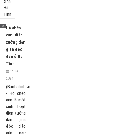
tỉnh
Hà
Tĩnh.
Hò chèo
cạn, diễn
xướng dân
gian độc
đáo ở Hà
Tĩnh
19-04-
2024
(Baohatinh.vn)
- Hò chèo
cạn là một
sinh hoạt
diễn xướng
dân gian
độc đáo
của ngư