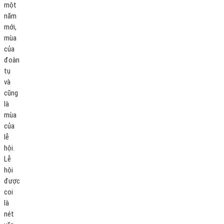
một
năm
mới,
mùa
của
đoàn
tụ
và
cũng
là
mùa
của
lễ
hội.
Lễ
hội
được
coi
là
nét