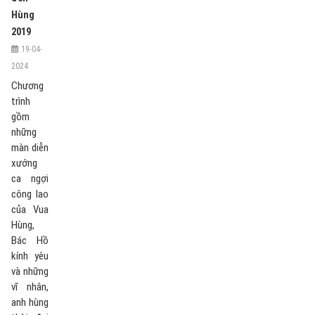
Hùng
2019
19-04-
2024
Chương
trình
gồm
những
màn diễn
xướng
ca ngợi
công lao
của Vua
Hùng,
Bác Hồ
kính yêu
và những
vĩ nhân,
anh hùng