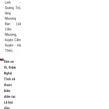
Linh -
Quảng Trị);
làng
Nhượng
Bạn (xã
Cẩm
Nhượng,
huyện Cẩm
Xuyên - Hà
Tĩnh)…
Dân ca
Ví, Giặm
Nghệ
Tĩnh sẽ
được
biểu
diễn tại
Lễ hội
đền