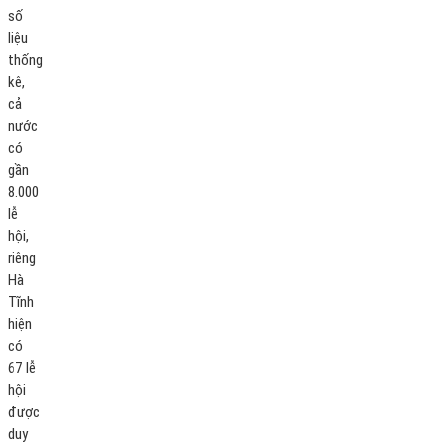
số
liệu
thống
kê,
cả
nước
có
gần
8.000
lễ
hội,
riêng
Hà
Tĩnh
hiện
có
67 lễ
hội
được
duy