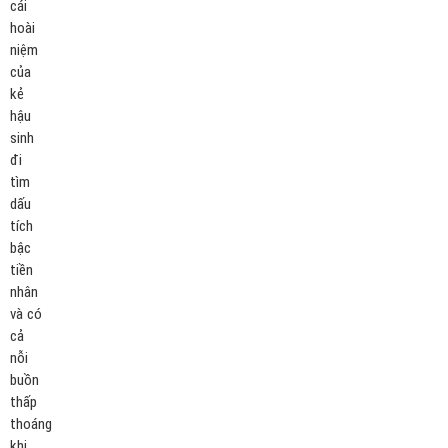
cái
hoài
niệm
của
kẻ
hậu
sinh
đi
tìm
dấu
tích
bậc
tiền
nhân
và có
cả
nỗi
buồn
thấp
thoáng
khi