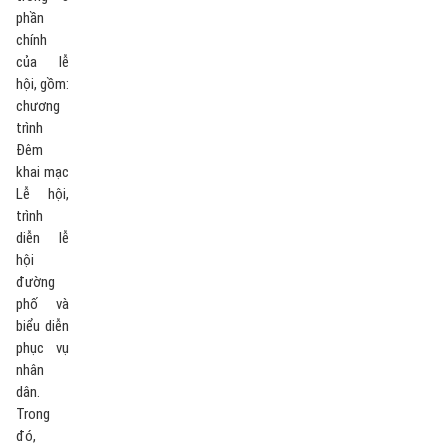
phần
chính
của lễ
hội, gồm:
chương
trình
Đêm
khai mạc
Lễ hội,
trình
diễn lễ
hội
đường
phố và
biểu diễn
phục vụ
nhân
dân.
Trong
đó,