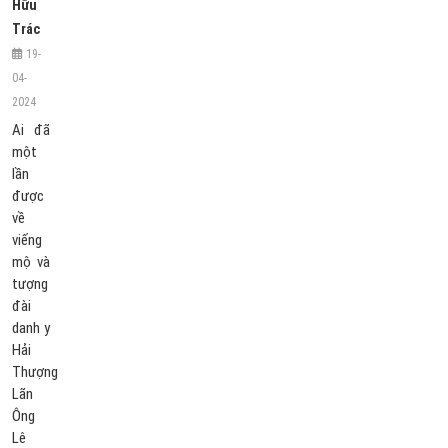
Hữu
Trác
19-
04-
2024
Ai đã
một
lần
được
về
viếng
mộ và
tượng
đài
danh y
Hải
Thượng
Lãn
Ông
Lê