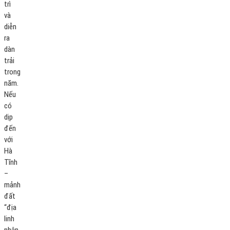
trì
và
diễn
ra
dàn
trải
trong
năm.
Nếu
có
dịp
đến
với
Hà
Tĩnh
–
mảnh
đất
“địa
linh
nhân