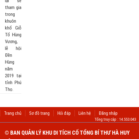
lại sẽ
tham gia
trong
khuôn
khổ Giỗ
Tổ Hùng
Vương,
lễ hội
Đền
Hùng
năm
2019 tại
tỉnh Phú
Thọ.
Trang chủ
Sơ đồ trang
Hỏi đáp
Liên hệ
Đăng nhập
Tổng truy cập :
14.553.043
© BAN QUẢN LÝ KHU DI TÍCH CỐ TỔNG BÍ THƯ HÀ HUY