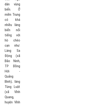
dân vùng
biển. Ở
miền Trung
có khá
nhiều làng
biển nổi
tiếng với
hò chèo
cạn như:
Làng Sa
Động (xã
Bảo Ninh,
TP Đồng
Hới -
Quảng
Bình); làng
Tùng Luật
(xã Vĩnh
Quang,
huyện Vĩnh