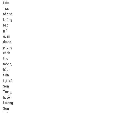
Hữu
Trác
hẳn sẽ
không
bao
giờ
quên
được
phong
cảnh
thơ
mộng,
hữu
tình
tại xã
Sơn
Trung,
huyện
Hương
Sơn,