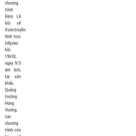
chương
trình
Đêm Lễ
hội sẽ
đượctruyền
hình trực
tiếpvào
hồi
19h30,
ngày 9/3
âm lịch,
tại sân
khấu
Quảng
trường
Hùng
Vương,
các
chương
trình còn