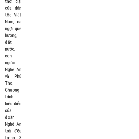
thời đại
của dân
tộc Việt
Nam, ca
ngợi quê
hương,
đất
nước,
con
người
Nghệ An
và Phú
Thọ.
Chương
trình
biểu diễn
của
đoàn
Nghệ An
trải đều
trong 3